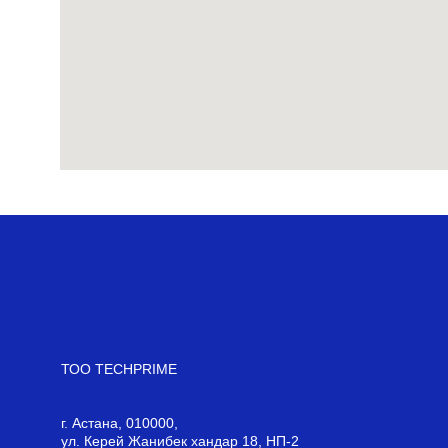
01
03
ТОО TECHPRIME
г. Астана, 010000,
ул. Керей Жанибек хандар 18, НП-2