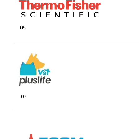
Решения
05
в областя
07